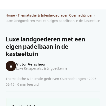
Home
›
Thematische & Intentie-gedreven Overnachtingen
›
Luxe landgoederen met een eigen padelbaan in de kasteeltuin
Luxe landgoederen met een
eigen padelbaan in de
kasteeltuin
Victor Verschoor
V
Luxe Reisspecialist & Erfgoedkenner
Thematische & Intentie-gedreven Overnachtingen · 2026-
02-15 · 6 min leestijd