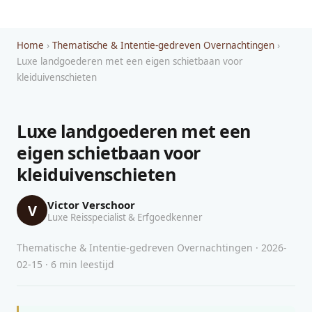
Home
›
Thematische & Intentie-gedreven Overnachtingen
›
Luxe landgoederen met een eigen schietbaan voor
kleiduivenschieten
Luxe landgoederen met een
eigen schietbaan voor
kleiduivenschieten
Victor Verschoor
V
Luxe Reisspecialist & Erfgoedkenner
Thematische & Intentie-gedreven Overnachtingen · 2026-
02-15 · 6 min leestijd