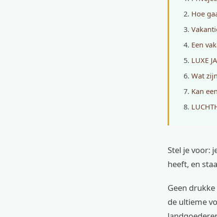
Hoe gaa
Vakant
Een vak
LUXE J
Wat zij
Kan een
LUCHTH
Stel je voor: 
heeft, en staa
Geen drukke t
de ultieme v
landgoederen 