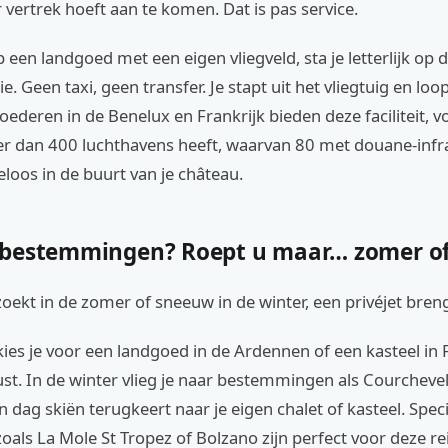
vertrek hoeft aan te komen. Dat is pas service.
p een landgoed met een eigen vliegveld, sta je letterlijk op d
 Geen taxi, geen transfer. Je stapt uit het vliegtuig en loop
goederen in de Benelux en Frankrijk bieden deze faciliteit, 
er dan 400 luchthavens heeft, waarvan 80 met douane-infra
eloos in de buurt van je château.
bestemmingen? Roept u maar… zomer of
zoekt in de zomer of sneeuw in de winter, een privéjet breng
ies je voor een landgoed in de Ardennen of een kasteel in F
kust. In de winter vlieg je naar bestemmingen als Courcheve
n dag skiën terugkeert naar je eigen chalet of kasteel. Spec
oals La Mole St Tropez of Bolzano zijn perfect voor deze re