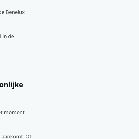
n de Benelux
 in de
onlijke
 het moment
je aankomt. Of