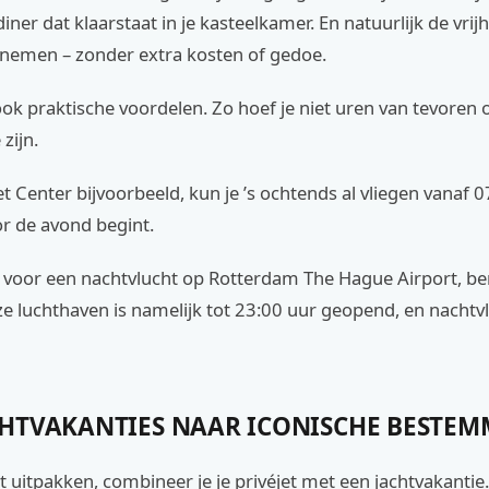
diner dat klaarstaat in je kasteelkamer. En natuurlijk de vrij
nemen – zonder extra kosten of gedoe.
ook praktische voordelen. Zo hoef je niet uren van tevoren 
zijn.
et Center bijvoorbeeld, kun je ’s ochtends al vliegen vanaf 0
r de avond begint.
st voor een nachtvlucht op Rotterdam The Hague Airport, be
eze luchthaven is namelijk tot 23:00 uur geopend, en nachtv
CHTVAKANTIES NAAR ICONISCHE BESTE
ilt uitpakken, combineer je je privéjet met een jachtvakantie.