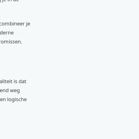
 combineer je
oderne
promissen.
iteit is dat
ekend weg
een logische