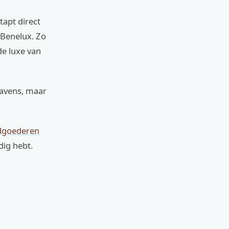
stapt direct
 Benelux. Zo
de luxe van
havens, maar
ndgoederen
odig hebt.