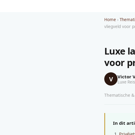
Home
›
Themati
vliegveld voor p
Luxe l
voor p
Victor 
V
Luxe Reis
Thematische & 
In dit art
Privéje