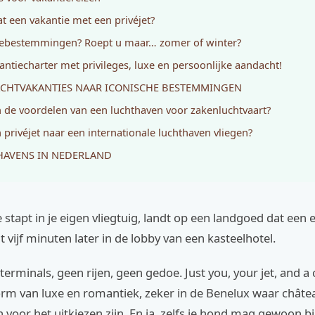
t een vakantie met een privéjet?
iebestemmingen? Roept u maar… zomer of winter?
antiecharter met privileges, luxe en persoonlijke aandacht!
ACHTVAKANTIES NAAR ICONISCHE BESTEMMINGEN
n de voordelen van een luchthaven voor zakenluchtvaart?
 privéjet naar een internationale luchthaven vliegen?
AVENS IN NEDERLAND
je stapt in je eigen vliegtuig, landt op een landgoed dat een 
t vijf minuten later in de lobby van een kasteelhotel.
erminals, geen rijen, geen gedoe. Just you, your jet, and a c
orm van luxe en romantiek, zeker in de Benelux waar châte
voor het uitkiezen zijn. En ja, zelfs je hond mag gewoon bij