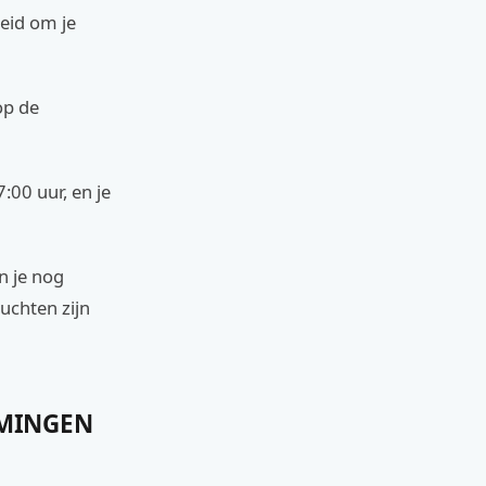
heid om je
op de
7:00 uur, en je
n je nog
luchten zijn
MMINGEN