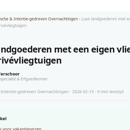
sche & Intentie-gedreven Overnachtingen
› Luxe landgoederen met e
rivévliegtuigen
andgoederen met een eigen vli
rivévliegtuigen
Verschoor
specialist & Erfgoedkenner
Intentie-gedreven Overnachtingen · 2026-02-15 · 9 min leestijd
ikel
ts voor vakantiereizen