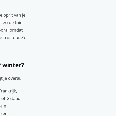
e oprit van je
t zo de tuin
vooral omdat
structuur. Zo
 winter?
t je overal.
rankrijk,
l of Gstaad,
iale
izen.