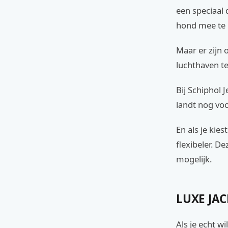
een speciaal 
hond mee te 
Maar er zijn 
luchthaven te 
Bij Schiphol J
landt nog voo
En als je kie
flexibeler. D
mogelijk.
LUXE JA
Als je echt w