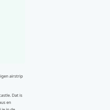
eigen airstrip
astle. Dat is
aus en
 je in de