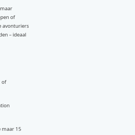
 maar
epen of
e avonturiers
den – ideaal
 of
ation
je maar 15