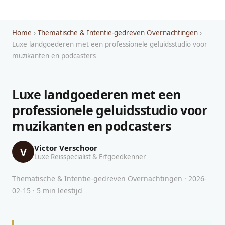
Home
›
Thematische & Intentie-gedreven Overnachtingen
›
Luxe landgoederen met een professionele geluidsstudio voor
muzikanten en podcasters
Luxe landgoederen met een
professionele geluidsstudio voor
muzikanten en podcasters
Victor Verschoor
V
Luxe Reisspecialist & Erfgoedkenner
Thematische & Intentie-gedreven Overnachtingen · 2026-
02-15 · 5 min leestijd