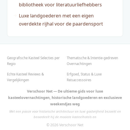
bibliotheek voor literatuurliefhebbers
Luxe landgoederen met een eigen
overdekte rijhal voor de paardensport
Geografische Kasteel Selecties per
Thematische & Intentie-gedreven
Regio
Overnachtingen
Echte Kasteel Reviews &
Erfgoed, Status & Luxe
Vergelijkingen
Reisaccessoires
Verschoor Net — De ultieme gids voor luxe
kasteelovernachtingen, historische landgoederen en exclusieve
weekendjes weg
Met een passie voor historische architectuur en luxe gastvrijheid bezoekt en
beoordeelt hij de mooiste kasteelhotels en
© 2026 Verschoor Net