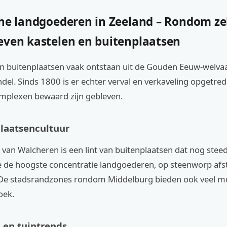
che landgoederen in Zeeland – Rondom z
even kastelen en buitenplaatsen
jn buitenplaatsen vaak ontstaan uit de Gouden Eeuw-welvaa
el. Sinds 1800 is er echter verval en verkaveling opgetre
omplexen bewaard zijn gebleven.
laatsencultuur
van Walcheren is een lint van buitenplaatsen dat nog steed
 je de hoogste concentratie landgoederen, op steenworp af
De stadsrandzones rondom Middelburg bieden ook veel m
oek.
 en tuintrends