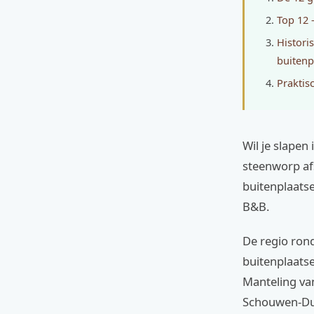
Top 12 
Histori
buitenp
Praktis
Wil je slapen
steenworp af
buitenplaatse
B&B.
De regio ron
buitenplaatse
Manteling va
Schouwen-Dui