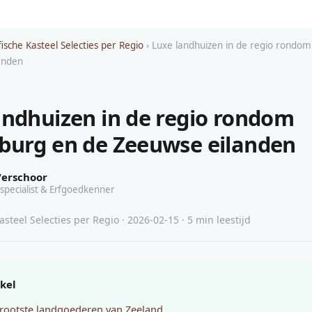
ische Kasteel Selecties per Regio
› Luxe landhuizen in de regio rondo
anden
andhuizen in de regio rondom
burg en de Zeeuwse eilanden
Verschoor
specialist & Erfgoedkenner
steel Selecties per Regio · 2026-02-15 · 5 min leestijd
ikel
rootste landgoederen van Zeeland