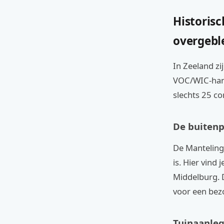
Historis
overgebl
In Zeeland zi
VOC/WIC-hand
slechts 25 c
De buitenp
De Manteling 
is. Hier vind
Middelburg. 
voor een bez
Tuinaanleg