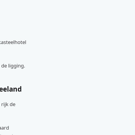
kasteelhotel
 de ligging.
Zeeland
rijk de
aard