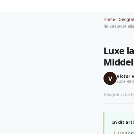
Home
›
Geograf
de Zeeuwse eil
Luxe l
Middel
Victor 
V
Luxe Reis
Geografische Ka
In dit art
De 12 g