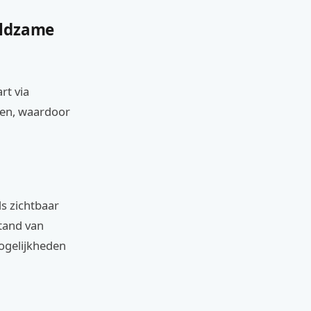
eldzame
rt via
den, waardoor
s zichtbaar
stand van
ogelijkheden