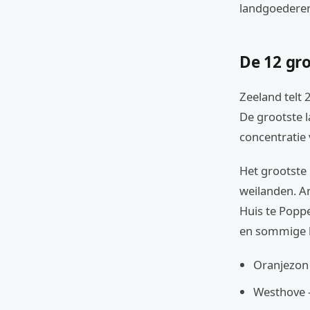
landgoederen
De 12 gr
Zeeland telt
De grootste 
concentratie
Het grootste
weilanden. A
Huis te Poppe
en sommige b
Oranjezon 
Westhove –