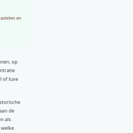
astelen en
anen, op
ntratie
 of luxe
storische
 aan de
n als
 welke