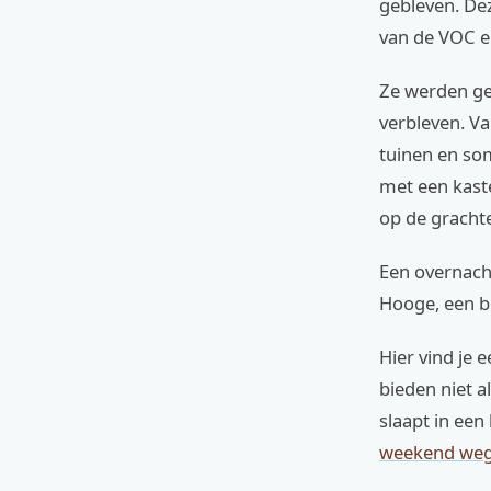
gebleven. De
van de VOC e
Ze werden geb
verbleven. V
tuinen en so
met een kaste
op de grachte
Een overnach
Hooge, een b
Hier vind je
bieden niet a
slaapt in een
weekend weg