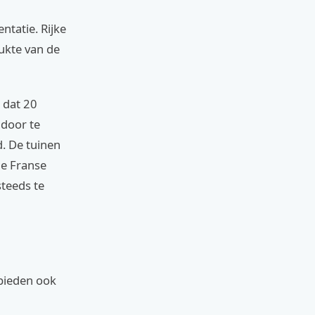
tatie. Rijke
ukte van de
 dat 20
 door te
. De tuinen
le Franse
steeds te
bieden ook