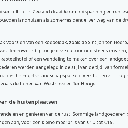
atsencultuur in Zeeland draaide om ontspanning en represen
ouwden landhuizen als zomerresidentie, ver weg van de dr
k voorzien van een koepeldak, zoals de Sint Jan ten Heere,
as. Tegenwoordig kun je deze cultuur nog steeds ervaren,
n kasteelhotel of een wandeling te maken over een landgoed
ederen werden aangelegd in de stijl van de tijd: van forme
mantische Engelse landschapsparken. Veel tuinen zijn nog 
zoals de tuinen van Westhove en Ter Hooge.
van de buitenplaatsen
 wandelen en genieten van de rust. Sommige landgoederen 
ngen aan, voor een kleine meerprijs van €10 tot €15.