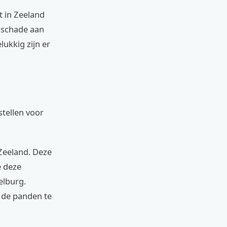
t in Zeeland
 schade aan
ukkig zijn er
stellen voor
Zeeland. Deze
e deze
elburg.
r de panden te