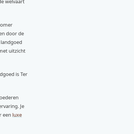
de welvaart
 zomer
en door de
n landgoed
met uitzicht
dgoed is Ter
goederen
rvaring. Je
or een
luxe