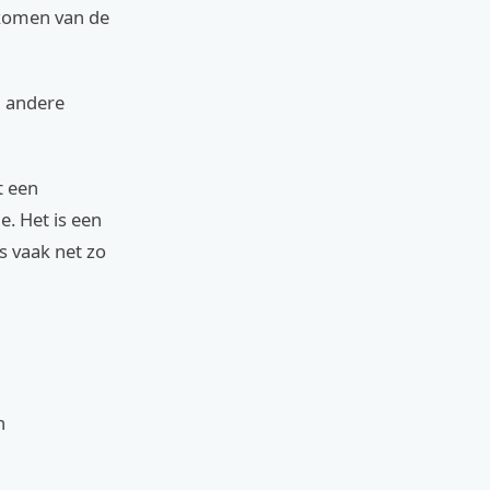
 komen van de
m andere
t een
e. Het is een
is vaak net zo
n