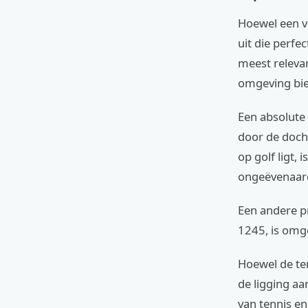
Hoewel een vo
uit die perfe
meest relevan
omgeving bi
Een absolute
door de docht
op golf ligt, 
ongeëvenaar
Een andere pr
1245, is omg
Hoewel de tenn
de ligging aa
van tennis en