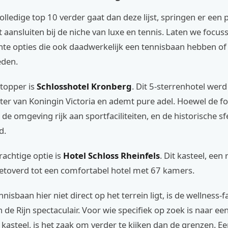
lledige top 10 verder gaat dan deze lijst, springen er een 
ct aansluiten bij de niche van luxe en tennis. Laten we focu
te opties die ook daadwerkelijk een tennisbaan hebben of 
eden.
 topper is
Schlosshotel Kronberg
. Dit 5-sterrenhotel we
er van Koningin Victoria en ademt pure adel. Hoewel de fo
is de omgeving rijk aan sportfaciliteiten, en de historische sf
d.
achtige optie is
Hotel Schloss Rheinfels
. Dit kasteel, een 
etoverd tot een comfortabel hotel met 67 kamers.
isbaan hier niet direct op het terrein ligt, is de wellness-fa
n de Rijn spectaculair. Voor wie specifiek op zoek is naar e
 kasteel, is het zaak om verder te kijken dan de grenzen. E