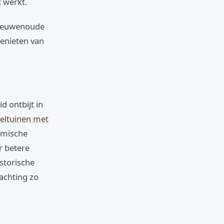
t werkt.
r eeuwenoude
genieten van
d ontbijt in
eltuinen met
ramische
r betere
istorische
achting zo