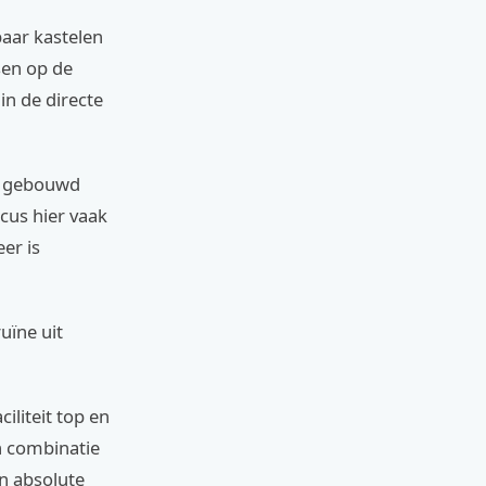
paar kastelen
ssen op de
in de directe
rd gebouwd
cus hier vaak
eer is
ruïne uit
ciliteit top en
en combinatie
en absolute