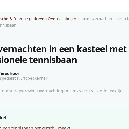
sche & Intentie-gedreven Overnachtingen
› Luxe overnachten in een 
ennisbaan
vernachten in een kasteel met
sionele tennisbaan
Verschoor
specialist & Erfgoedkenner
Intentie-gedreven Overnachtingen · 2026-02-15 · 7 min leestijd
ikel
een tennisbaan het verschil maakt