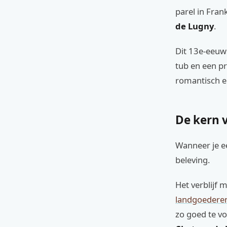
parel in Fran
de Lugny
.
Dit 13e-eeuws
tub en een p
romantisch e
De kern 
Wanneer je ee
beleving.
Het verblijf 
landgoederen
zo goed te vo