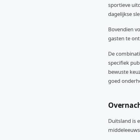
sportieve uit
dagelijkse sle
Bovendien voe
gasten te ont
De combinatie
specifiek pub
bewuste keuze 
goed onderho
Overnach
Duitsland is 
middeleeuwse