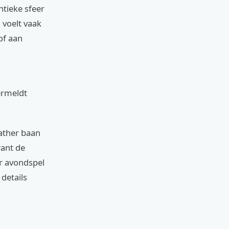
ntieke sfeer
 voelt vaak
of aan
vermeldt
ather baan
want de
or avondspel
details