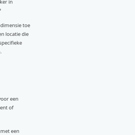
ker in
?
e dimensie toe
n locatie die
specifieke
.
voor een
ent of
f met een