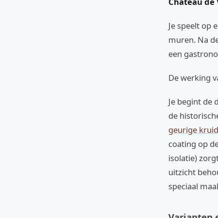
Chateau de 
Je speelt op
muren. Na de
een gastrono
De werking va
Je begint de 
de historisch
geurige krui
coating op d
isolatie) zorg
uitzicht beho
speciaal maa
Varianten e