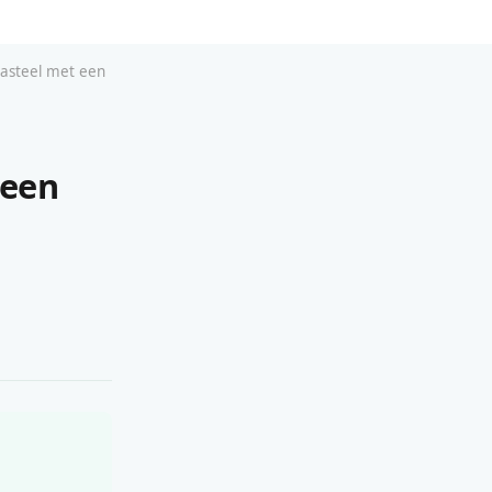
kasteel met een
 een