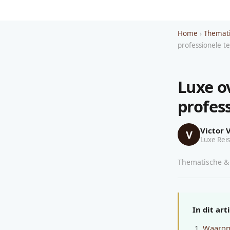
Home
›
Themati
professionele t
Luxe o
profes
Victor 
V
Luxe Reis
Thematische & 
In dit art
Waarom 