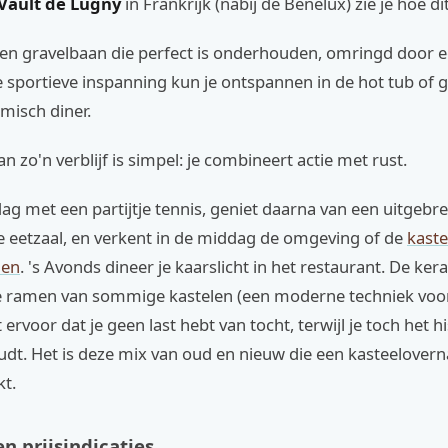
Vault de Lugny
in Frankrijk (nabij de Benelux) zie je hoe di
 een gravelbaan die perfect is onderhouden, omringd doo
 sportieve inspanning kun je ontspannen in de hot tub of 
misch diner.
n zo'n verblijf is simpel: je combineert actie met rust.
dag met een partijtje tennis, geniet daarna van een uitgebrei
e eetzaal, en verkent in de middag de omgeving of de
kaste
den
. 's Avonds dineer je kaarslicht in het restaurant. De ke
e ramen van sommige kastelen (een moderne techniek voo
t ervoor dat je geen last hebt van tocht, terwijl je toch het h
udt. Het is deze mix van oud en nieuw die een kasteelovern
kt.
n prijsindicaties