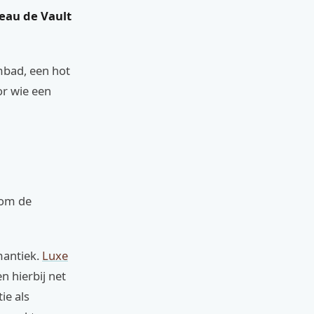
eau de Vault
mbad, een hot
or wie een
 om de
mantiek.
Luxe
 hierbij net
ie als