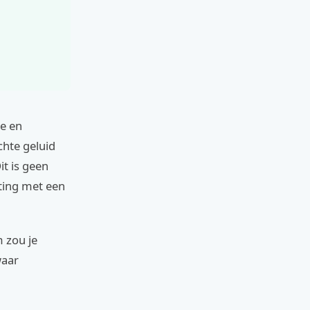
ie en
chte geluid
it is geen
ting met een
 zou je
waar