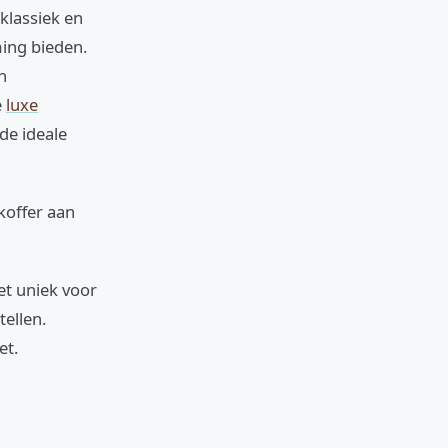
 klassiek en
ing bieden.
n
e
luxe
de ideale
koffer aan
et uniek voor
tellen.
et.