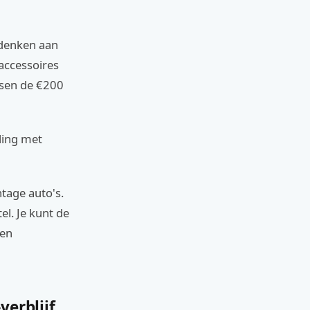
 denken aan
 accessoires
ssen de €200
ling met
tage auto's.
tel. Je kunt de
een
verblijf