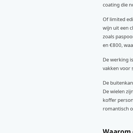
coating die n
Of limited ed
wijn uit een 
zoals paspoor
en €800, waar
De werking is
vakken voor 
De buitenkant
De wielen zijn
koffer person
romantisch o
Waarom de