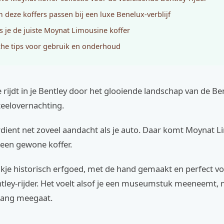
deze koffers passen bij een luxe Benelux-verblijf
s je de juiste Moynat Limousine koffer
che tips voor gebruik en onderhoud
 je rijdt in je Bentley door het glooiende landschap van de B
teelovernachting.
dient net zoveel aandacht als je auto. Daar komt Moynat L
 geen gewone koffer.
ukje historisch erfgoed, met de hand gemaakt en perfect v
ley-rijder. Het voelt alsof je een museumstuk meeneemt, 
nlang meegaat.