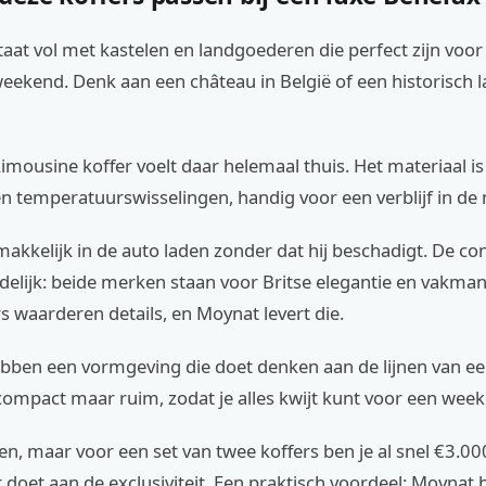
aat vol met kastelen en landgoederen die perfect zijn voor
eekend. Denk aan een château in België of een historisch 
mousine koffer voelt daar helemaal thuis. Het materiaal i
n temperatuurswisselingen, handig voor een verblijf in de 
akkelijk in de auto laden zonder dat hij beschadigt. De co
idelijk: beide merken staan voor Britse elegantie en vakma
rs waarderen details, en Moynat levert die.
ebben een vormgeving die doet denken aan de lijnen van ee
 compact maar ruim, zodat je alles kwijt kunt voor een wee
ren, maar voor een set van twee koffers ben je al snel €3.00
ht doet aan de exclusiviteit. Een praktisch voordeel: Moynat 