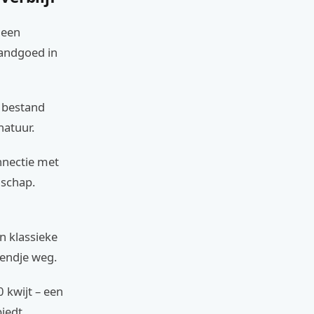
 een
landgoed in
s bestand
natuur.
nnectie met
nschap.
n klassieke
kendje weg.
0 kwijt – een
biedt