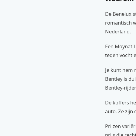
De Benelux st
romantisch w
Nederland.
Een Moynat Li
tegen vocht e
Je kunt hem m
Bentley is du
Bentley-rijde
De koffers h
auto. Ze zijn
Prijzen varië
prijs die rec