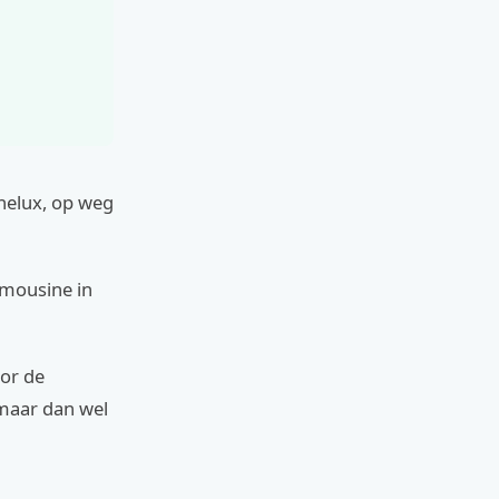
enelux, op weg
imousine in
oor de
maar dan wel