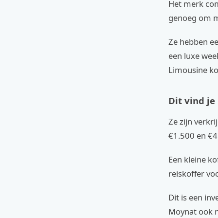
Het merk comb
genoeg om mak
Ze hebben een
een luxe week
Limousine ko
Dit vind j
Ze zijn verkr
€1.500 en €4.
Een kleine ko
reiskoffer vo
Dit is een in
Moynat ook m