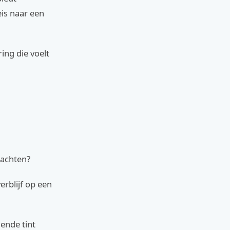
eis naar een
ing die voelt
nachten?
erblijf op een
lende tint