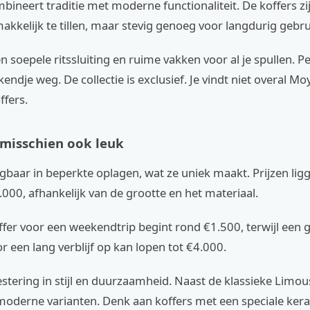
ineert traditie met moderne functionaliteit. De koffers zij
kelijk te tillen, maar stevig genoeg voor langdurig gebru
 soepele ritssluiting en ruime vakken voor al je spullen. P
endje weg. De collectie is exclusief. Je vindt niet overal Mo
ffers.
e misschien ook leuk
ijgbaar in beperkte oplagen, wat ze uniek maakt. Prijzen li
000, afhankelijk van de grootte en het materiaal.
ffer voor een weekendtrip begint rond €1.500, terwijl een 
or een lang verblijf op kan lopen tot €4.000.
vestering in stijl en duurzaamheid. Naast de klassieke Limous
oderne varianten. Denk aan koffers met een speciale ker