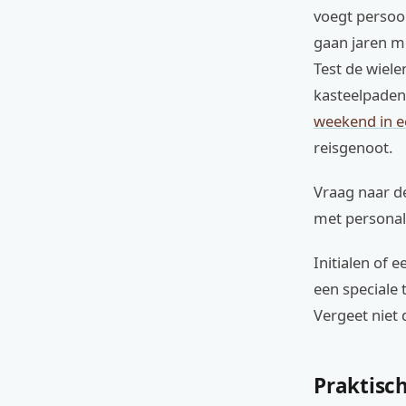
voegt persoon
gaan jaren m
Test de wiele
kasteelpaden
weekend in e
reisgenoot.
Vraag naar de
met personali
Initialen of
een speciale 
Vergeet niet 
Praktisc