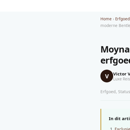
Home
›
Erfgoed
moderne Bentley
Moynat
erfgoe
Victor 
V
Luxe Reis
Erfgoed, Status
In dit art
Exclusi