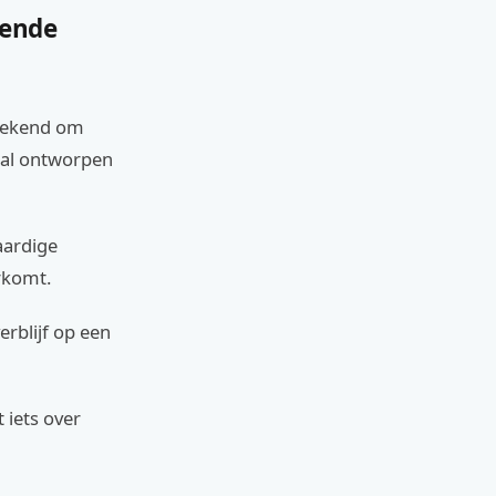
sende
 bekend om
iaal ontworpen
aardige
rkomt.
rblijf op een
 iets over