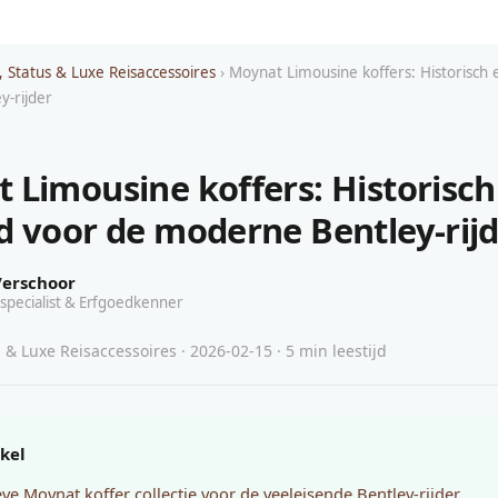
, Status & Luxe Reisaccessoires
› Moynat Limousine koffers: Historisch
-rijder
 Limousine koffers: Historisch
d voor de moderne Bentley-rij
Verschoor
specialist & Erfgoedkenner
 & Luxe Reisaccessoires · 2026-02-15 · 5 min leestijd
ikel
eve Moynat koffer collectie voor de veeleisende Bentley-rijder