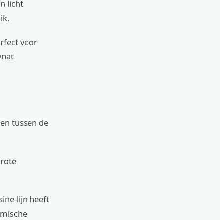
n licht
ik.
erfect voor
ynat
ggen tussen de
grote
ine-lijn heeft
amische