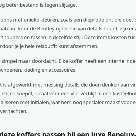
og beter bestand is tegen slijtage.
itions met unieke kleuren, zoals een dieprode tint die doet
château. Voor de Bentley-rijder die van details houdt, zijn er
thouders en tassen in dezelfde stijl. Deze items kosten tu
door je je hele reisoutfit kunt afstemmen.
 simpel maar doordacht. Elke koffer heeft een interne inde
schoenen, kleding en accessoires.
 is afgewerkt met messing details die doen denken aan vin
 stil en soepel, ideaal voor een vlot verblijf in een kasteelho
aliseren met initialen, wat hem nog specialer maakt voor 
vernachten.
ze koffers passen bij een luxe Benelux-