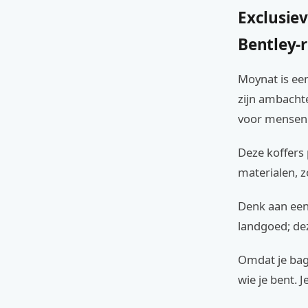
Exclusiev
Bentley-r
Moynat is ee
zijn ambachte
voor mensen d
Deze koffers 
materialen, z
Denk aan een
landgoed; dez
Omdat je baga
wie je bent. 