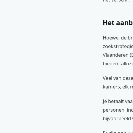
Het aanb
Hoewel de br
zoekstrategie
Vlaanderen (B
bieden talloz
Veel van dez
kamers, elk m
Je betaalt v
personen, inc
bijvoorbeeld
Er zijn ook l