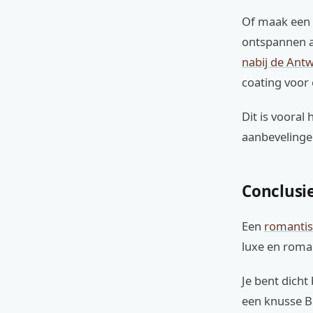
Of maak een d
ontspannen a
nabij de Ant
coating voor
Dit is vooral 
aanbevelingen
Conclusi
Een
romantis
luxe en roma
Je bent dicht 
een knusse B&