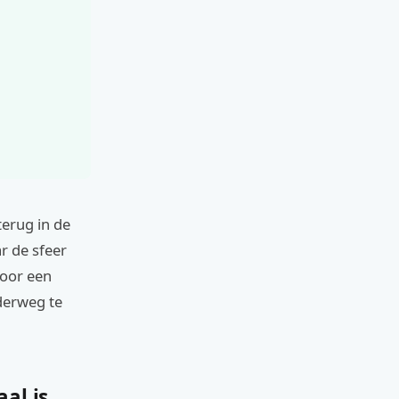
terug in de
ar de sfeer
voor een
derweg te
al is