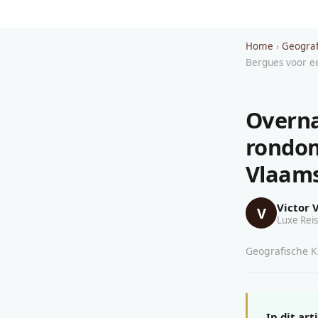
Home
›
Geograf
Bergues voor e
Overna
rondom
Vlaams
Victor 
V
Luxe Reis
Geografische Ka
In dit art