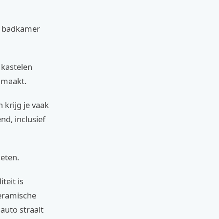
n badkamer
 kastelen
 maakt.
 krijg je vaak
d, inclusief
ieten.
teit is
keramische
 auto straalt