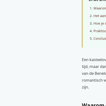
Waarom 
Het aan
Hoe je 
Praktis
Conclus
Een kasteelov
tijd, maar da
van de Benelu
romantisch w
zijn.
Waarom e