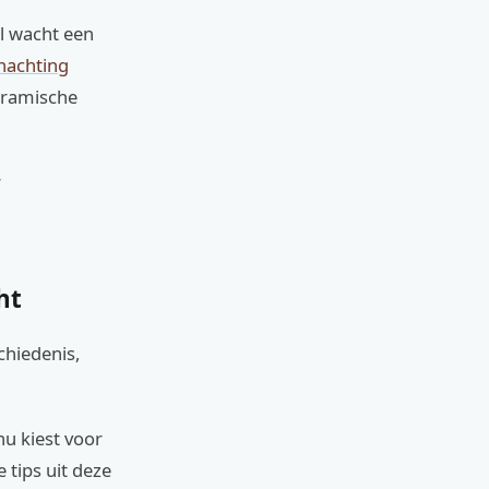
el wacht een
nachting
eramische
r
ht
hiedenis,
 nu kiest voor
 tips uit deze