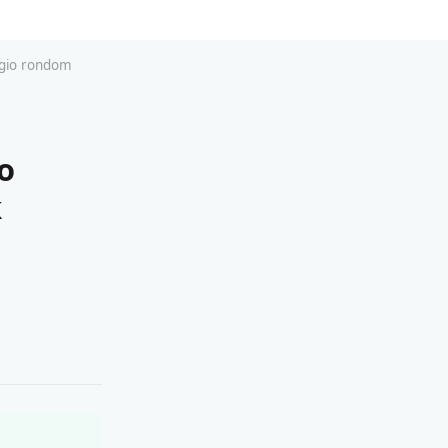
egio rondom
o
k