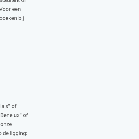
 Voor een
boeken bij
ais" of
 Benelux" of
 onze
p de ligging: