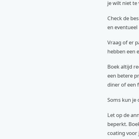
je wilt niet t
Check de bes
en eventueel 
Vraag of er p
hebben een ei
Boek altijd re
een betere p
diner of een
Soms kun je o
Let op de ann
beperkt. Boe
coating voor 