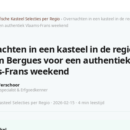
ische Kasteel Selecties per Regio
› Overnachten in een kasteel in de r
en authentiek Vlaams-Frans weekend
chten in een kasteel in de regi
 Bergues voor een authentie
-Frans weekend
Verschoor
specialist & Erfgoedkenner
steel Selecties per Regio · 2026-02-15 · 4 min leestijd
ikel