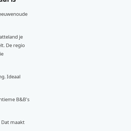
r eeuwenoude
atteland je
lt. De regio
ie
ng. Ideaal
 intieme B&B's
. Dat maakt