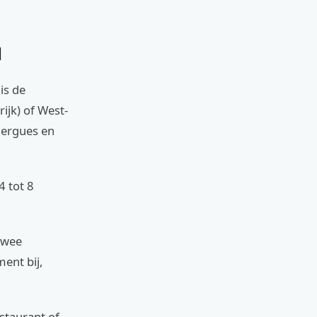
l
is de
ijk) of West-
Bergues en
4 tot 8
twee
ent bij,
estaurant of