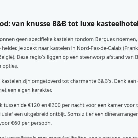
od: van knusse B&B tot luxe kasteelhote
onnen geen specifieke kastelen rondom Bergues noemen, 
 helder. Je zoekt naar kastelen in Nord-Pas-de-Calais (Frankr
elgië). Deze regio's liggen op een steenworp afstand van 
e opties.
e kastelen zijn omgetoverd tot charmante B&B's. Denk aan 
et een eigen karakter.
aak tussen de €120 en €200 per nacht voor een kamer voor 
lusief een uitgebreid ontbijt. Soms zit er een dinerarrangem
 voor €60 per persoon.
uxe kasteelhotels met meer faciliteiten, zoals een spa, een r