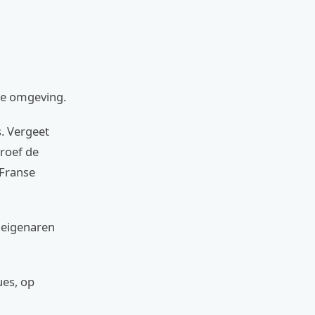
de omgeving.
s. Vergeet
roef de
 Franse
 eigenaren
ues, op