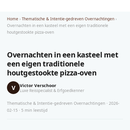
Home
›
Thematische & Intentie-gedreven Overnachtingen
›
Overnachten in een kasteel met een eigen traditionele
houtgestookte pizza-oven
Overnachten in een kasteel met
een eigen traditionele
houtgestookte pizza-oven
Victor Verschoor
V
Luxe Reisspecialist & Erfgoedkenner
Thematische & Intentie-gedreven Overnachtingen · 2026-
02-15 · 5 min leestijd