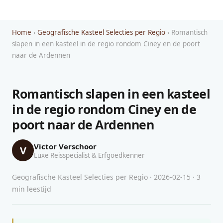
Home
›
Geografische Kasteel Selecties per Regio
› Romantisch
slapen in een kasteel in de regio rondom Ciney en de poort
naar de Ardennen
Romantisch slapen in een kasteel
in de regio rondom Ciney en de
poort naar de Ardennen
Victor Verschoor
V
Luxe Reisspecialist & Erfgoedkenner
Geografische Kasteel Selecties per Regio · 2026-02-15 · 3
min leestijd