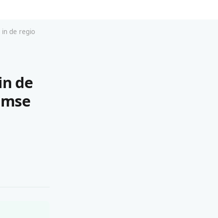
 in de regio
in de
amse