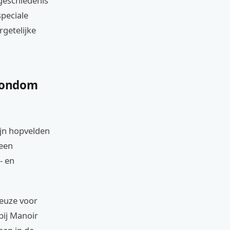
 geschiedenis
speciale
rgetelijke
 rondom
ijn hopvelden
 een
- en
keuze voor
bij Manoir