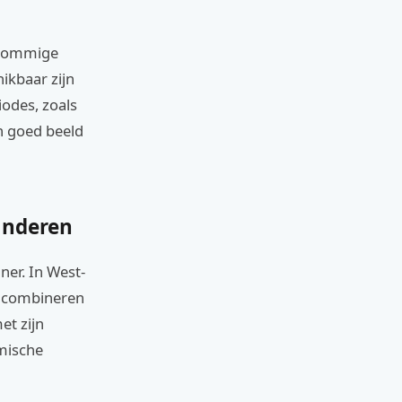
. Sommige
ikbaar zijn
iodes, zoals
n goed beeld
anderen
ner. In West-
n combineren
et zijn
mische