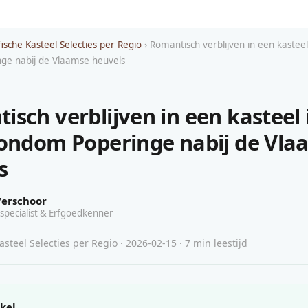
ische Kasteel Selecties per Regio
› Romantisch verblijven in een kasteel
ge nabij de Vlaamse heuvels
isch verblijven in een kasteel 
rondom Poperinge nabij de Vla
s
Verschoor
specialist & Erfgoedkenner
steel Selecties per Regio · 2026-02-15 · 7 min leestijd
ikel