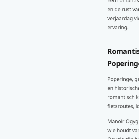
Een romantisc
en de rust va
verjaardag vi
ervaring.
Romantis
Popering
Poperinge, g
en historisch
romantisch ka
fietsroutes, 
Manoir Ogygi
wie houdt van