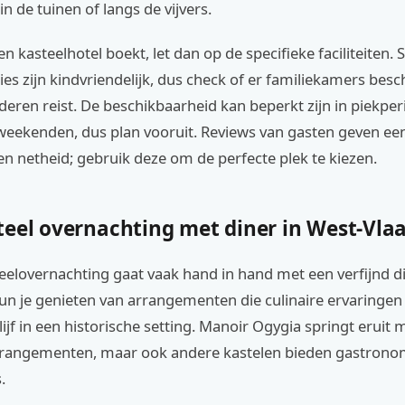
n de tuinen of langs de vijvers.
n kasteelhotel boekt, let dan op de specifieke faciliteiten
 zijn kindvriendelijk, dus check of er familiekamers besch
nderen reist. De beschikbaarheid kan beperkt zijn in piekper
 weekenden, dus plan vooruit. Reviews van gasten geven ee
n netheid; gebruik deze om de perfecte plek te kiezen.
teel overnachting met diner in West-Vla
eelovernachting gaat vaak hand in hand met een verfijnd di
un je genieten van arrangementen die culinaire ervaringe
ijf in een historische setting. Manoir Ogygia springt eruit m
rangementen, maar ook andere kastelen bieden gastrono
.