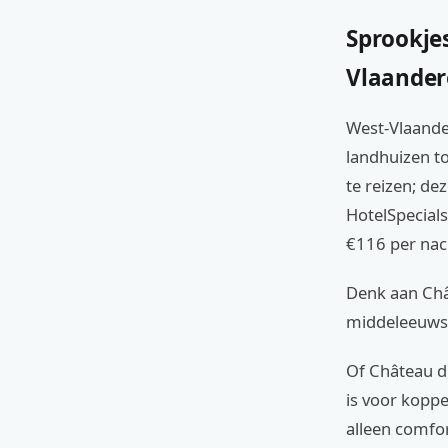
Sprookje
Vlaande
West-Vlaander
landhuizen to
te reizen; dez
HotelSpecials
€116 per nach
Denk aan Châ
middeleeuwse
Of Château d'
is voor koppe
alleen comfo