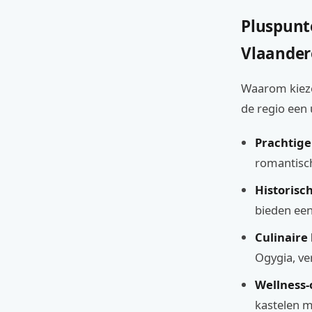
Pluspunt
Vlaande
Waarom kieze
de regio een 
Prachtige
romantisch
Historisc
bieden een
Culinaire
Ogygia, ve
Wellness-
kastelen me