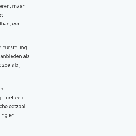
deren, maar
et
lbad, een
leurstelling
aanbieden als
 zoals bij
en
jf met een
che eetzaal.
ring en