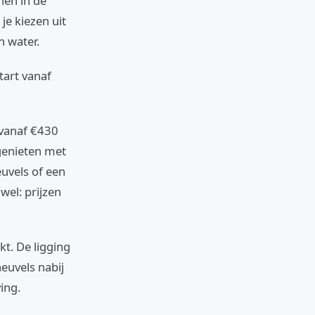
nen in de
je kiezen uit
n water.
tart vanaf
 vanaf €430
genieten met
uvels of een
wel: prijzen
t. De ligging
euvels nabij
ing.