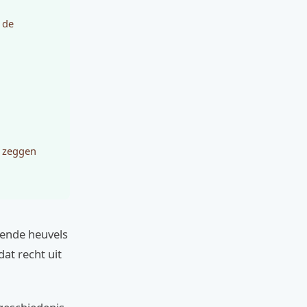
 de
n zeggen
oiende heuvels
at recht uit