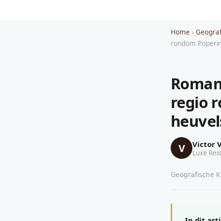
Home
›
Geograf
rondom Poperin
Romant
regio 
heuvel
Victor 
V
Luxe Reis
Geografische Ka
In dit art