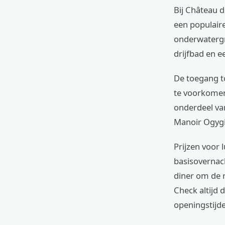
Bij Château 
een populaire
onderwatergr
drijfbad en 
De toegang to
te voorkomen.
onderdeel van
Manoir Ogygi
Prijzen voor
basisovernac
diner om de r
Check altijd 
openingstijde