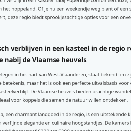
h verblijf in een kasteel nabij Poperinge combineert luxe,
n het hoppeland. Of je nu een weekendje weg plant of een 
ert, deze regio biedt sprookjesachtige opties voor een onve
ch verblijven in een kasteel in de regio
e nabij de Vlaamse heuvels
elegen in het hart van West-Vlaanderen, staat bekend om z
e betekenis, maar het is ook een perfecte uitvalsbasis voor
steelverblijf. De Vlaamse heuvels bieden prachtige wandel
ideaal voor koppels die samen de natuur willen ontdekken.
a, een charmant landgoed in de regio, is een uitstekende 
 verfijnde elegantie en culinaire hoogstandjes. De kamers 