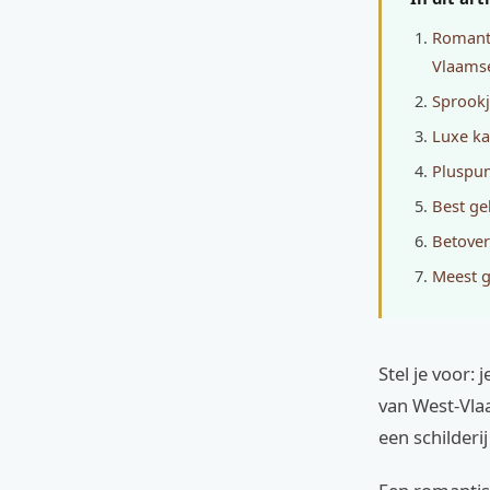
Romanti
Vlaams
Sprookj
Luxe ka
Pluspun
Best ge
Betover
Meest g
Stel je voor:
van West-Vlaa
een schilderij 