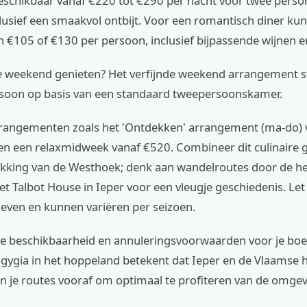
beschikbaar vanaf €220 tot €290 per nacht voor twee perso
usief een smaakvol ontbijt. Voor een romantisch diner kun 
 €105 of €130 per persoon, inclusief bijpassende wijnen e
ele weekend genieten? Het verfijnde weekend arrangement s
soon op basis van een standaard tweepersoonskamer.
arrangementen zoals het 'Ontdekken' arrangement (ma-do)
en een relaxmidweek vanaf €520. Combineer dit culinaire 
ekking van de Westhoek; denk aan wandelroutes door de he
t Talbot House in Ieper voor een vleugje geschiedenis. Let 
rieven en kunnen variëren per seizoen.
de beschikbaarheid en annuleringsvoorwaarden voor je boek
gygia in het hoppeland betekent dat Ieper en de Vlaamse h
an je routes vooraf om optimaal te profiteren van de omgev