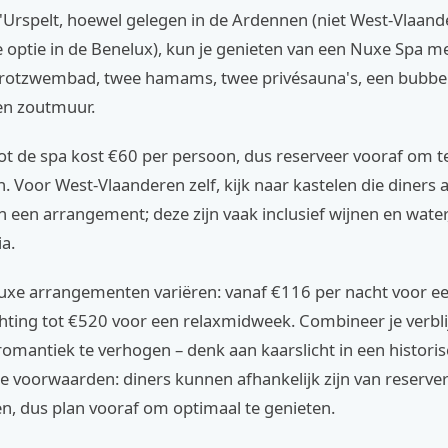
d'Urspelt, hoewel gelegen in de Ardennen (niet West-Vlaan
 optie in de Benelux), kun je genieten van een Nuxe Spa m
otzwembad, twee hamams, twee privésauna's, een bubbe
een zoutmuur.
t de spa kost €60 per persoon, dus reserveer vooraf om te
 Voor West-Vlaanderen zelf, kijk naar kastelen die diners 
 een arrangement; deze zijn vaak inclusief wijnen en water,
a.
 luxe arrangementen variëren: vanaf €116 per nacht voor e
hting tot €520 voor een relaxmidweek. Combineer je verbli
omantiek te verhogen – denk aan kaarslicht in een historis
de voorwaarden: diners kunnen afhankelijk zijn van reserve
n, dus plan vooraf om optimaal te genieten.