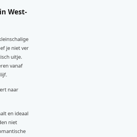
in West-
kleinschalige
f je niet ver
sch uitje.
eren vanaf
ijf.
ert naar
alt en ideaal
den niet
romantische