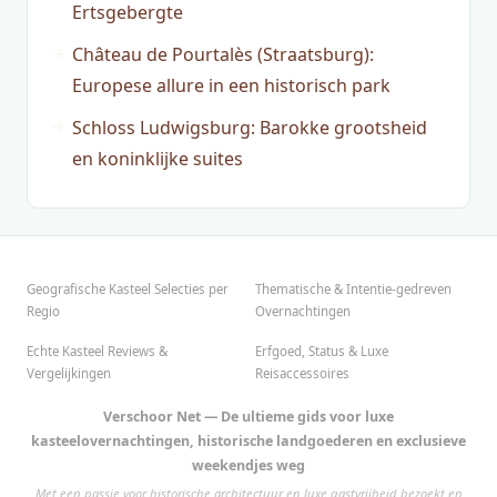
Ertsgebergte
Château de Pourtalès (Straatsburg):
Europese allure in een historisch park
Schloss Ludwigsburg: Barokke grootsheid
en koninklijke suites
Geografische Kasteel Selecties per
Thematische & Intentie-gedreven
Regio
Overnachtingen
Echte Kasteel Reviews &
Erfgoed, Status & Luxe
Vergelijkingen
Reisaccessoires
Verschoor Net — De ultieme gids voor luxe
kasteelovernachtingen, historische landgoederen en exclusieve
weekendjes weg
Met een passie voor historische architectuur en luxe gastvrijheid bezoekt en