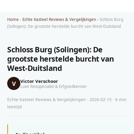
Home
›
Echte Kasteel Reviews & Vergelijkingen
› Schloss Burg
(Solingen): De grootste herstelde burcht van West-Duitsland
Schloss Burg (Solingen): De
grootste herstelde burcht van
West-Duitsland
Victor Verschoor
V
Luxe Reisspecialist & Erfgoedkenner
Echte Kasteel Reviews & Vergelijkingen · 2026-02-15 · 6 min
leestijd