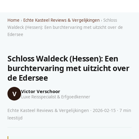
Home
›
Echte Kasteel Reviews & Vergelijkingen
› Schloss
Waldeck (Hessen): Een burchtervaring met uitzicht over de
Edersee
Schloss Waldeck (Hessen): Een
burchtervaring met uitzicht over
de Edersee
Victor Verschoor
V
Luxe Reisspecialist & Erfgoedkenner
Echte Kasteel Reviews & Vergelijkingen · 2026-02-15 · 7 min
leestijd