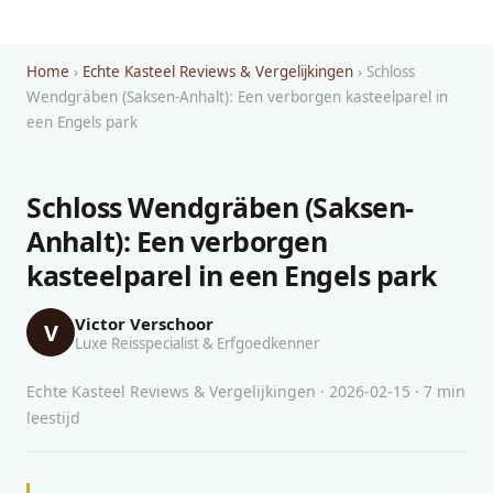
Home
›
Echte Kasteel Reviews & Vergelijkingen
› Schloss
Wendgräben (Saksen-Anhalt): Een verborgen kasteelparel in
een Engels park
Schloss Wendgräben (Saksen-
Anhalt): Een verborgen
kasteelparel in een Engels park
Victor Verschoor
V
Luxe Reisspecialist & Erfgoedkenner
Echte Kasteel Reviews & Vergelijkingen · 2026-02-15 · 7 min
leestijd