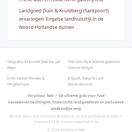
Landgoed Duin & Kruidberg (Santpoort)
ervaringen: Engelse landhuisstijl in de
Noord-Hollandse duinen
Geografische Kasteel Selecties per
Thematische & Intentie-gedreven
Regio
Overnachtingen
Echte Kasteel Reviews &
Erfgoed, Status & Luxe
Vergelijkingen
Reisaccessoires
Verschoor Net — De ultieme gids voor luxe
kasteelovernachtingen, historische landgoederen en exclusieve
weekendjes weg
Met een passie voor historische architectuur en luxe gastvrijheid bezoekt en
beoordeelt hij de mooiste kasteelhotels en
© 2026 Verschoor Net