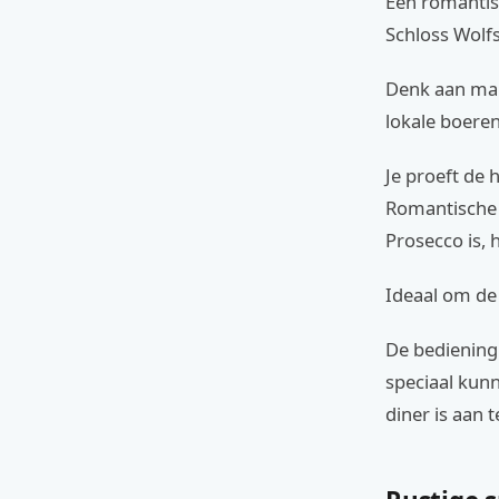
Een romantis
Schloss Wolf
Denk aan mals
lokale boeren
Je proeft de 
Romantische S
Prosecco is, 
Ideaal om de 
De bediening 
speciaal kun
diner is aan 