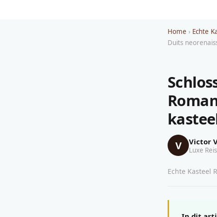
Home
›
Echte K
Duits neorenais
Schlos
Romant
kastee
Victor 
V
Luxe Reis
Echte Kasteel R
In dit art