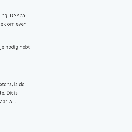
ing. De spa-
plek om even
 je nodig hebt
tens, is de
e. Dit is
aar wil.