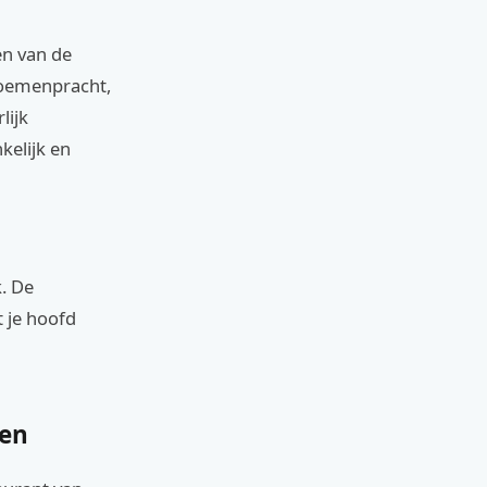
en van de
loemenpracht,
lijk
kelijk en
. De
t je hoofd
ten