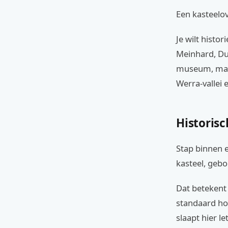
Een kasteelov
Je wilt histo
Meinhard, Dui
museum, maar 
Werra-vallei 
Historis
Stap binnen e
kasteel, gebo
Dat betekent 
standaard hot
slaapt hier le