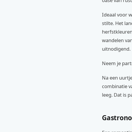
oase van rust
Ideaal voor 
stilte. Het 
herfstkleuren
wandelen vana
uitnodigend.
Neem je partn
Na een uurtj
combinatie va
leeg. Dat is 
Gastrono