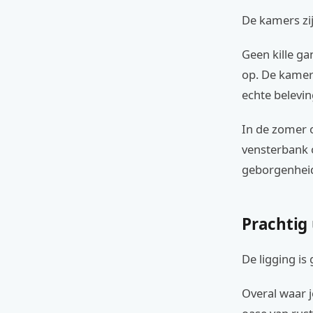
De kamers zij
Geen kille g
op. De kamers
echte belevin
In de zomer o
vensterbank o
geborgenheid 
Prachtig 
De ligging is
Overal waar j