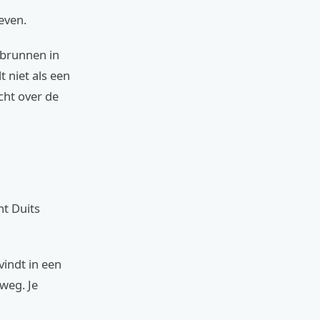
even.
fsbrunnen in
t niet als een
cht over de
ht Duits
vindt in een
weg. Je