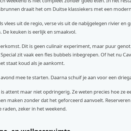
ch weekend is niet compleet zonder goed eten. In het rest
sbrunnen draait het om Duitse klassiekers met een modern
 vlees uit de regio, verse vis uit de nabijgelegen rivier en
. De keuken is eerlijk en smaakvol.
herkomst. Dit is geen culinair experiment, maar puur genot.
pecial zit vaak een fles bubbels inbegrepen. Of het nu Cav
het staat koud als je aankomt.
avond mee te starten. Daarna schuif je aan voor een drieg
is attent maar niet opdringerig. Ze weten precies hoe ze 
nen maken zonder dat het geforceerd aanvoelt. Reserveren
te raden, zeker in het weekend.