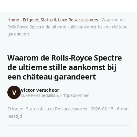
Home
›
Erfgoed, Status & Luxe Reisaccessoires
› Waarom de
Rolls-Royce Spectre de ultieme stille aankomst bij een château
garandeert
Waarom de Rolls-Royce Spectre
de ultieme stille aankomst bij
een château garandeert
Victor Verschoor
V
Luxe Reisspecialist & Erfgoedkenner
Erfgoed, Status & Luxe Reisaccessoires · 2026-02-15 · 6 min
leestijd