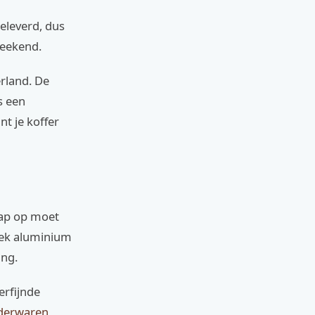
eleverd, dus
weekend.
erland. De
s een
nt je koffer
trap op moet
iek aluminium
ing.
erfijnde
ederwaren
,