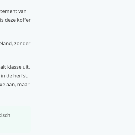
tatement van
is deze koffer
eland, zonder
lt klasse uit.
in de herfst.
uxe aan, maar
tisch