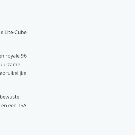
De Lite-Cube
en royale 96
 duurzame
ebruikelijke
 bewuste
n en een TSA-