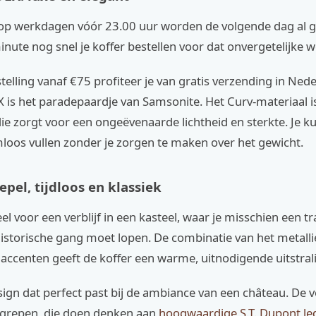
 op werkdagen vóór 23.00 uur worden de volgende dag al g
minute nog snel je koffer bestellen voor dat onvergetelijke 
stelling vanaf €75 profiteer je van gratis verzending in Ned
 is het paradepaardje van Samsonite. Het Curv-materiaal i
ie zorgt voor een ongeëvenaarde lichtheid en sterkte. Je ku
loos vullen zonder je zorgen te maken over het gewicht.
epel, tijdloos en klassiek
ieel voor een verblijf in een kasteel, waar je misschien een 
historische gang moet lopen. De combinatie van het metall
' accenten geeft de koffer een warme, uitnodigende uitstral
sign dat perfect past bij de ambiance van een château. De v
grepen, die doen denken aan
hoogwaardige S.T. Dupont l