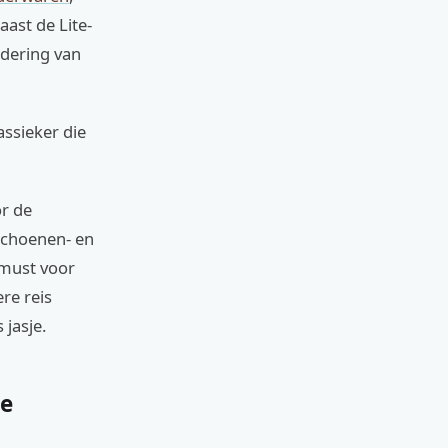
aast de Lite-
adering van
assieker die
or de
 schoenen- en
 must voor
re reis
 jasje.
ke