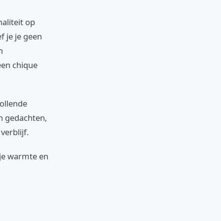
aliteit op
f je je geen
n
een chique
rollende
in gedachten,
verblijf.
gje warmte en