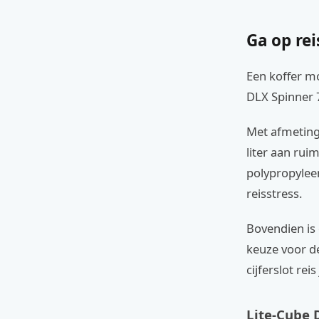
Ga op rei
Een koffer mo
DLX Spinner 7
Met afmeting
liter aan rui
polypropyleen
reisstress.
Bovendien is
keuze voor de
cijferslot rei
Lite-Cube 