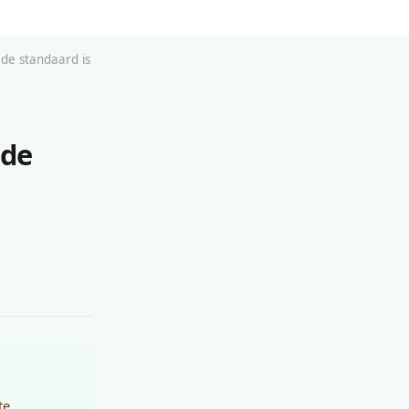
de standaard is
 de
te