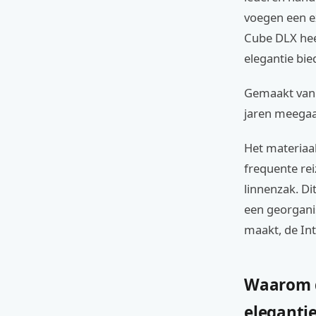
voegen een ex
Cube DLX hee
elegantie bie
Gemaakt van h
jaren meegaa
Het materiaal
frequente rei
linnenzak. Di
een georganis
maakt, de Inte
Waarom d
eleganti