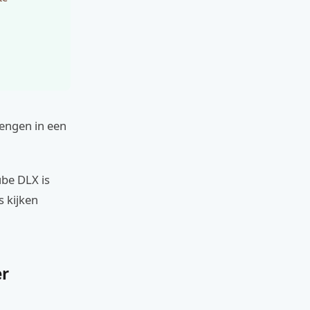
rengen in een
ube DLX is
s kijken
er