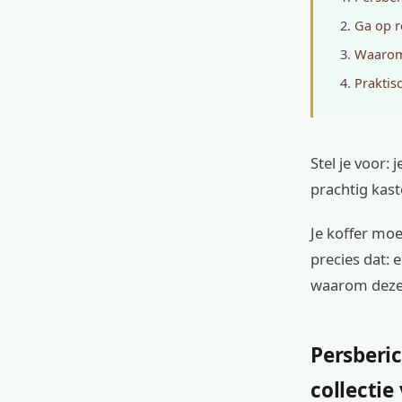
Ga op r
Waarom 
Praktis
Stel je voor:
prachtig kast
Je koffer moe
precies dat: 
waarom deze k
Persberic
collecti