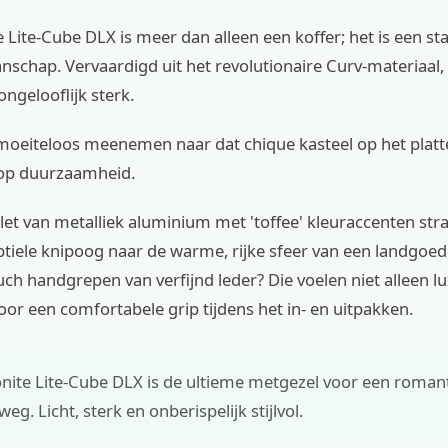
Lite-Cube DLX is meer dan alleen een koffer; het is een s
anschap. Vervaardigd uit het revolutionaire Curv-materiaal, 
 ongelooflijk sterk.
moeiteloos meenemen naar dat chique kasteel op het platt
n op duurzaamheid.
et van metalliek aluminium met 'toffee' kleuraccenten straa
btiele knipoog naar de warme, rijke sfeer van een landgoed 
uch handgrepen van verfijnd leder? Die voelen niet alleen l
or een comfortabele grip tijdens het in- en uitpakken.
ite Lite-Cube DLX is de ultieme metgezel voor een roman
g. Licht, sterk en onberispelijk stijlvol.