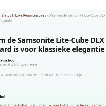
, Status & Luxe Reisaccessoires
› Waarom de Samsonite Lite-Cube DLX 
legantie
 de Samsonite Lite-Cube DLX
ard is voor klassieke elegantie
Verschoor
specialist & Erfgoedkenner
 & Luxe Reisaccessoires · 2026-02-15 · 4 min leestijd
ikel
icht: Underkoffer in stijl met luxueze koffer collectie van Samsoni