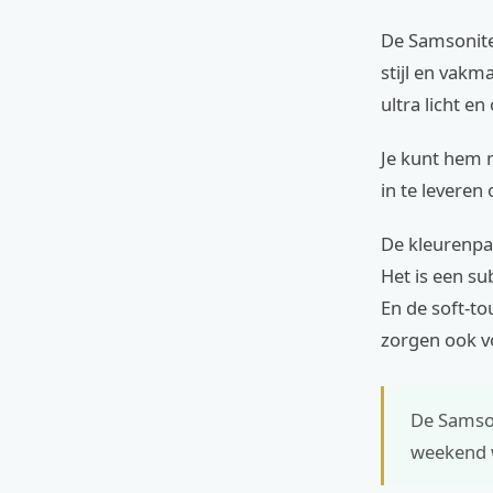
De Samsonite 
stijl en vakm
ultra licht en
Je kunt hem 
in te levere
De kleurenpal
Het is een su
En de soft-to
zorgen ook vo
De Samson
weekend we