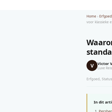
Home
›
Erfgoed
voor klassieke e
Waarom
standa
Victor 
V
Luxe Reis
Erfgoed, Status
In dit art
Persber