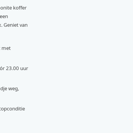
sonite koffer
 een
x. Geniet van
t met
óór 23.00 uur
ndje weg,
topconditie