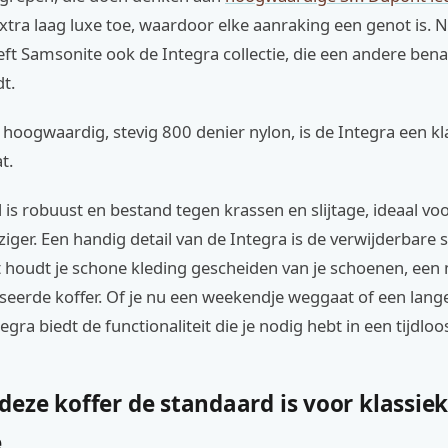
tra laag luxe toe, waardoor elke aanraking een genot is. N
ft Samsonite ook de Integra collectie, die een andere ben
dt.
oogwaardig, stevig 800 denier nylon, is de Integra een kl
t.
 is robuust en bestand tegen krassen en slijtage, ideaal vo
ziger. Een handig detail van de Integra is de verwijderbare
t houdt je schone kleding gescheiden van je schoenen, een
eerde koffer. Of je nu een weekendje weggaat of een lange
gra biedt de functionaliteit die je nodig hebt in een tijdloos
eze koffer de standaard is voor klassie
e