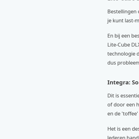
Bestellingen
je kunt last-
En bij een be
Lite-Cube DLX
technologie d
dus probleem
Integra: So
Dit is essent
of door een 
en de 'toffee
Het is een de
lederen hand