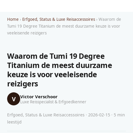
Home
›
Erfgoed, Status & Luxe Reisaccessoires
› Waarom de
Tumi 19 Degree Titanium de meest duurzame keuze is voor
veeleisende reizigers
Waarom de Tumi 19 Degree
Titanium de meest duurzame
keuze is voor veeleisende
reizigers
Victor Verschoor
V
Luxe Reisspecialist & Erfgoedkenner
Erfgoed, Status & Luxe Reisaccessoires · 2026-02-15 · 5 min
leestijd