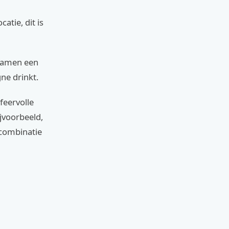
catie, dit is
 samen een
ne drinkt.
feervolle
jvoorbeeld,
e combinatie