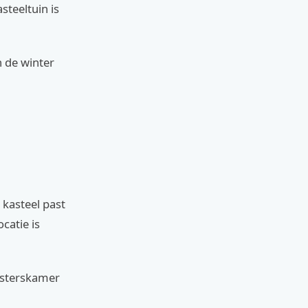
steeltuin is
n de winter
 kasteel past
ocatie is
eesterskamer