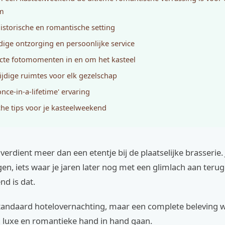
um
historische en romantische setting
edige ontzorging en persoonlijke service
ecte fotomomenten in en om het kasteel
zijdige ruimtes voor elk gezelschap
once-in-a-lifetime' ervaring
che tips voor je kasteelweekend
erdient meer dan een etentje bij de plaatselijke brasserie. J
ngen, iets waar je jaren later nog met een glimlach aan teru
d is dat.
standaard hotelovernachting, maar een complete beleving 
, luxe en romantieke hand in hand gaan.