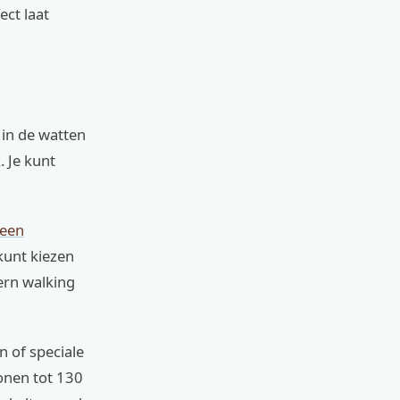
ect laat
 in de watten
. Je kunt
 een
 kunt kiezen
ern walking
n of speciale
sonen tot 130