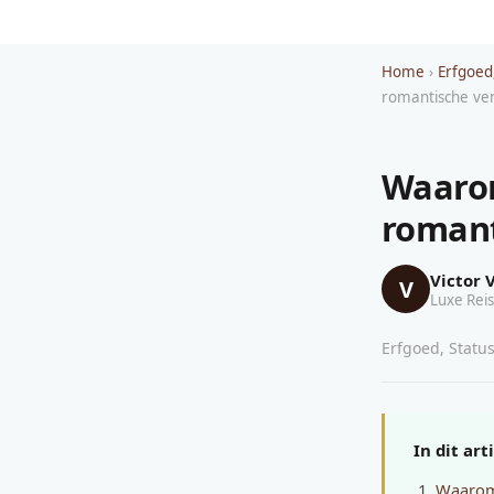
Home
›
Erfgoed
romantische ver
Waarom
romant
Victor 
V
Luxe Reis
Erfgoed, Status
In dit art
Waarom 