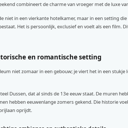
eekend combineert de charme van vroeger met de luxe van
efde niet in een vierkante hotelkamer, maar in een setting die 
staat. Het is persoonlijk, exclusief en voelt als een film. D
storische en romantische setting
ubileum niet zomaar in een gebouw; je viert het in een stukje 
teel Dussen, dat al sinds de 13e eeuw staat. De muren he
inen hebben eeuwenlange zomers gekend. Die historie voel 
rijlaan oprijdt.