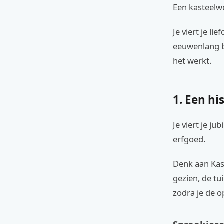
Een kasteelw
Je viert je li
eeuwenlang be
het werkt.
1. Een hi
Je viert je j
erfgoed.
Denk aan Kas
gezien, de tu
zodra je de op