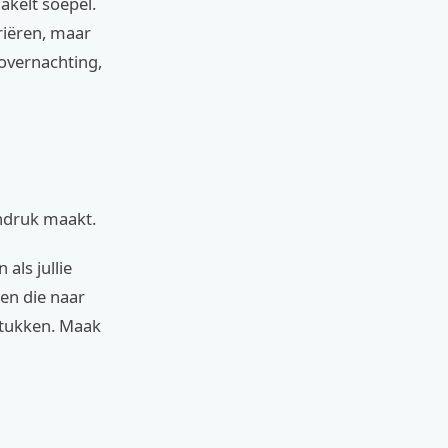
akelt soepel.
ariëren, maar
overnachting,
indruk maakt.
als jullie
en die naar
fstukken. Maak