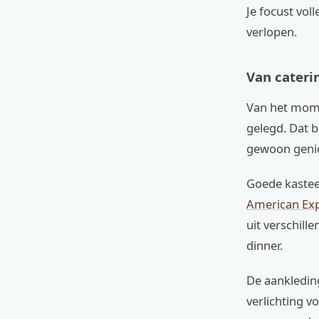
Je focust vol
verlopen.
Van cateri
Van het mome
gelegd. Dat b
gewoon geni
Goede kastee
American Exp
uit verschill
dinner.
De aankleding
verlichting v