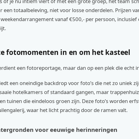
 of je nu intiem viert of met een grote groep, het team sch
or een totaalbeleving, niet voor losse onderdelen. Prijzen v
 weekendarrangement vanaf €500,- per persoon, inclusief 
jt.
cte fotomomenten in en om het kasteel
erdient een fotoreportage, maar dan op een plek die echt 
iedt een oneindige backdrop voor foto’s die net zo uniek zijn 
n saaie hotelkamers of standaard gangen, maar trappenhuiz
en tuinen die eindeloos groen zijn. Deze foto’s worden er
uilengalerij, waar het licht prachtig door de ramen valt.
htergronden voor eeuwige herinneringen