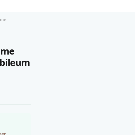
eme
eme
ubileum
een