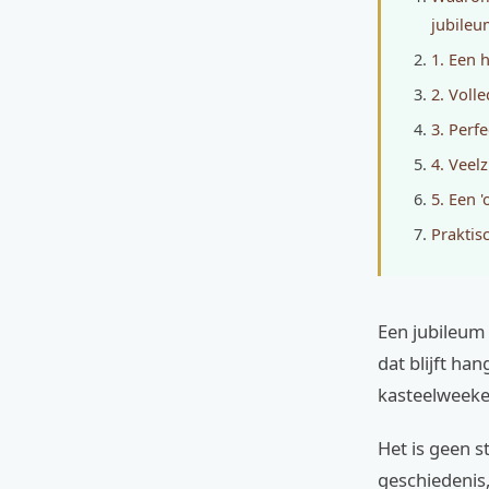
jubile
1. Een 
2. Voll
3. Perf
4. Veel
5. Een '
Praktis
Een jubileum v
dat blijft ha
kasteelweeken
Het is geen 
geschiedenis