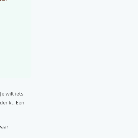
e wilt iets
gdenkt. Een
waar