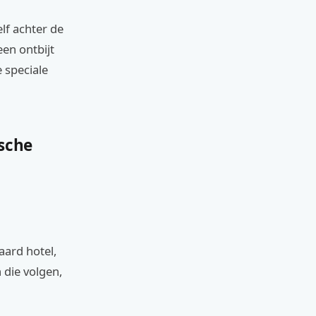
elf achter de
een ontbijt
e speciale
sche
aard hotel,
 die volgen,