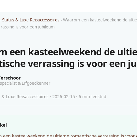
, Status & Luxe Reisaccessoires
› Waarom een kasteelweekend de ulti
rassing is voor een jubileum
 een kasteelweekend de ulti
ische verrassing is voor een j
Verschoor
specialist & Erfgoedkenner
 & Luxe Reisaccessoires · 2026-02-15 · 6 min leestijd
ikel
een kasteelweekend de ultieme romantische verrassing is voor 