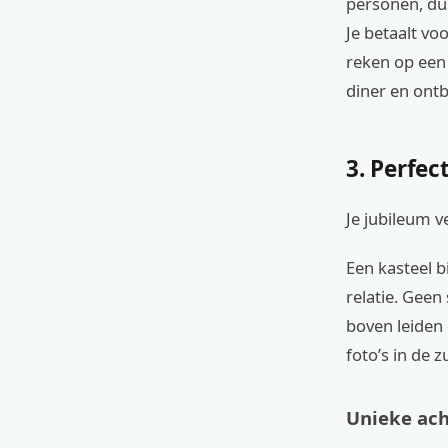
personen, dus
Je betaalt vo
reken op een
diner en ontbi
3. Perfe
Je jubileum v
Een kasteel b
relatie. Gee
boven leiden 
foto’s in de z
Unieke ac