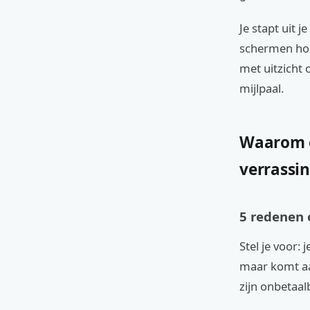
Je stapt uit j
schermen hoef
met uitzicht 
mijlpaal.
Waarom e
verrassin
5 redenen 
Stel je voor:
maar komt aa
zijn onbetaal