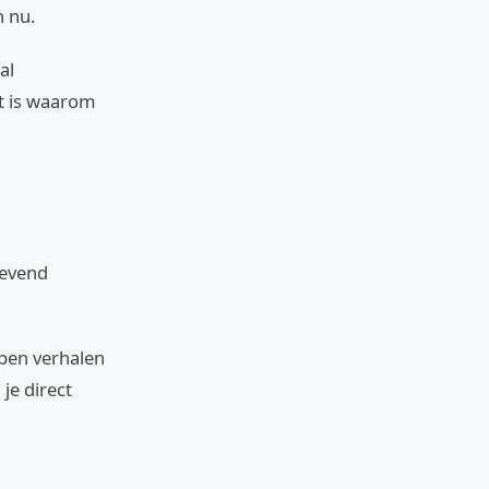
 nu.
al
it is waarom
levend
bben verhalen
je direct