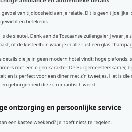
chtige ambiance en authentieke details
gevoel van tijdloosheid aan je relatie. Dit is geen tijdelijke lo
 gewicht en betekenis.
t is de sleutel. Denk aan de Toscaanse zuilengalerij waar je
kt, of de kasteeltuin waar je in alle rust een glas champag
e details die je in geen modern hotel vindt: hoge plafonds, s
amers met een eigen karakter. De Burgemeesterskamer, bi
eit en is perfect voor een diner met z’n tweetjes. Het is di
 en geborgenheid die zo romantisch werkt.
ige ontzorging en persoonlijke service
an een kasteelweekend? Je hoeft niets te regelen.