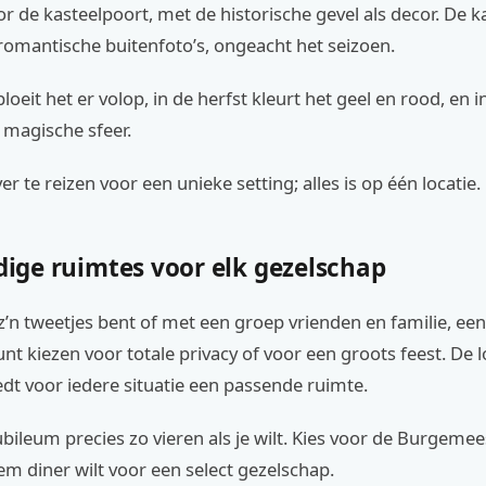
r de kasteelpoort, met de historische gevel als decor. De ka
romantische buitenfoto’s, ongeacht het seizoen.
loeit het er volop, in de herfst kleurt het geel en rood, en i
 magische sfeer.
ver te reizen voor een unieke setting; alles is op één locatie.
jdige ruimtes voor elk gezelschap
z’n tweetjes bent of met een groep vrienden en familie, een
unt kiezen voor totale privacy of voor een groots feest. De l
iedt voor iedere situatie een passende ruimte.
jubileum precies zo vieren als je wilt. Kies voor de Burgem
tiem diner wilt voor een select gezelschap.