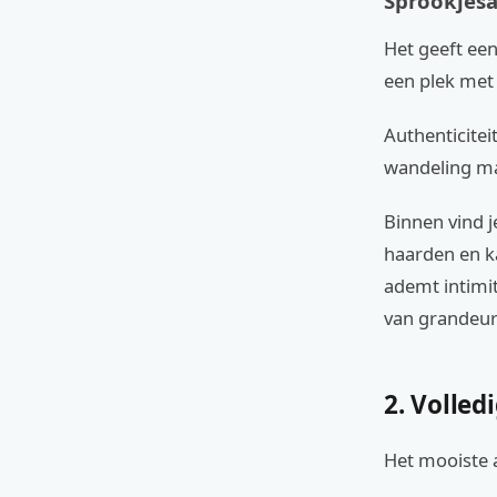
Sprookjesa
Het geeft een 
een plek met
Authenticitei
wandeling maa
Binnen vind j
haarden en k
ademt intimit
van grandeur
2. Volled
Het mooiste a